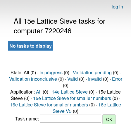
log in
All 15e Lattice Sieve tasks for
computer 7220246
No tasks to display
State: All (0) ·
In progress
(0) ·
Validation pending
(0) ·
Validation inconclusive
(0) ·
Valid
(0) ·
Invalid
(0) ·
Error
(0)
Application:
All
(0) ·
14e Lattice Sieve
(0) · 15e Lattice
Sieve (0) ·
15e Lattice Sieve for smaller numbers
(0) ·
16e Lattice Sieve for smaller numbers
(0) ·
16e Lattice
Sieve V5
(0)
Task name: