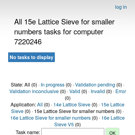
log in
All 15e Lattice Sieve for smaller
numbers tasks for computer
7220246
No tasks to display
State: All (0) ·
In progress
(0) ·
Validation pending
(0) ·
Validation inconclusive
(0) ·
Valid
(0) ·
Invalid
(0) ·
Error
(0)
Application:
All
(0) ·
14e Lattice Sieve
(0) ·
15e Lattice
Sieve
(0) · 15e Lattice Sieve for smaller numbers (0) ·
16e Lattice Sieve for smaller numbers
(0) ·
16e Lattice
Sieve V5
(0)
Task name: