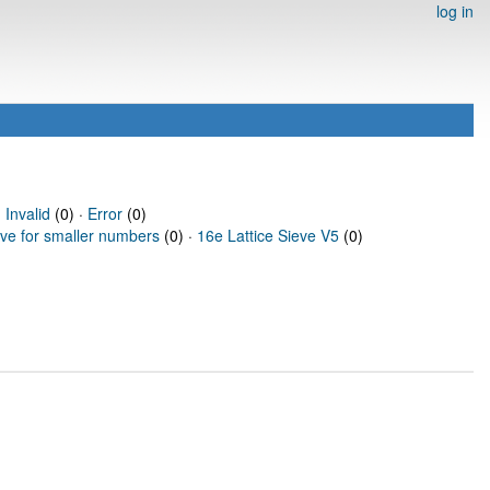
log in
·
Invalid
(0) ·
Error
(0)
eve for smaller numbers
(0) ·
16e Lattice Sieve V5
(0)