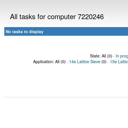
All tasks for computer 7220246
No tasks to display
State: All (0) ·
In pro
Application: All (0) ·
14e Lattice Sieve
(0) ·
15e Latti