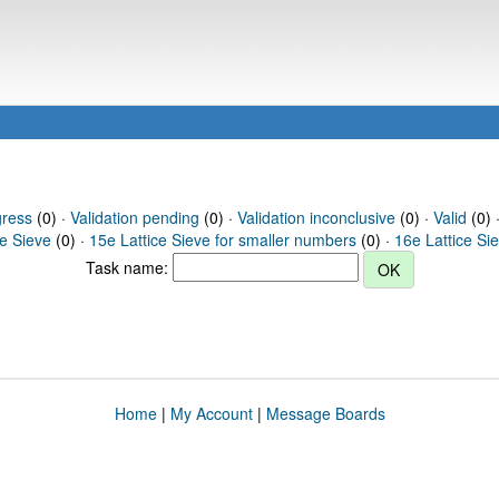
gress
(0) ·
Validation pending
(0) ·
Validation inconclusive
(0) ·
Valid
(0) 
ce Sieve
(0) ·
15e Lattice Sieve for smaller numbers
(0) ·
16e Lattice Si
Task name:
Home
|
My Account
|
Message Boards