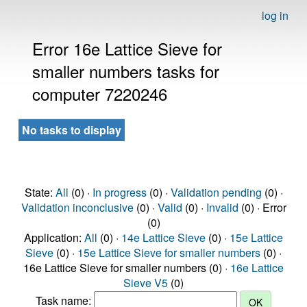
log in
Error 16e Lattice Sieve for
smaller numbers tasks for
computer 7220246
No tasks to display
State:
All
(0) ·
In progress
(0) ·
Validation pending
(0) ·
Validation inconclusive
(0) ·
Valid
(0) ·
Invalid
(0) · Error
(0)
Application:
All
(0) ·
14e Lattice Sieve
(0) ·
15e Lattice
Sieve
(0) ·
15e Lattice Sieve for smaller numbers
(0) ·
16e Lattice Sieve for smaller numbers (0) ·
16e Lattice
Sieve V5
(0)
Task name: