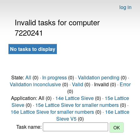
log in
Invalid tasks for computer
7220241
No tasks to display
State:
All
(0) ·
In progress
(0) ·
Validation pending
(0) ·
Validation inconclusive
(0) ·
Valid
(0) · Invalid (0) ·
Error
(0)
Application: All (0) ·
14e Lattice Sieve
(0) ·
15e Lattice
Sieve
(0) ·
15e Lattice Sieve for smaller numbers
(0) ·
16e Lattice Sieve for smaller numbers
(0) ·
16e Lattice
Sieve V5
(0)
Task name: