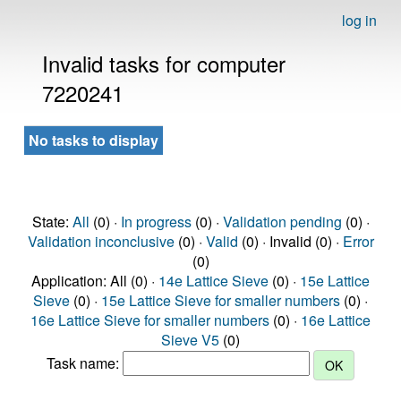
log in
Invalid tasks for computer
7220241
No tasks to display
State:
All
(0) ·
In progress
(0) ·
Validation pending
(0) ·
Validation inconclusive
(0) ·
Valid
(0) · Invalid (0) ·
Error
(0)
Application: All (0) ·
14e Lattice Sieve
(0) ·
15e Lattice
Sieve
(0) ·
15e Lattice Sieve for smaller numbers
(0) ·
16e Lattice Sieve for smaller numbers
(0) ·
16e Lattice
Sieve V5
(0)
Task name: