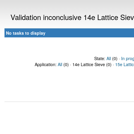
Validation inconclusive 14e Lattice Si
No tasks to display
State:
All
(0) ·
In pro
Application:
All
(0) · 14e Lattice Sieve (0) ·
15e Latti