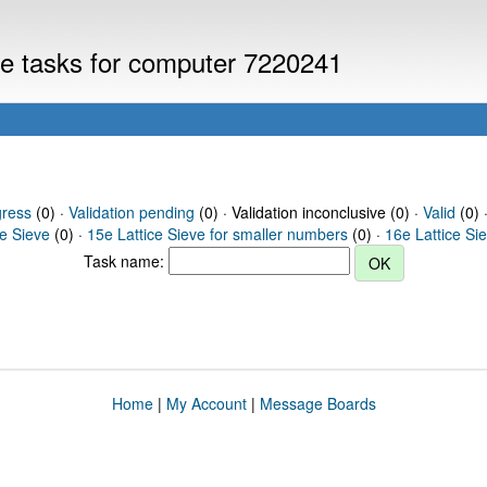
eve tasks for computer 7220241
gress
(0) ·
Validation pending
(0) · Validation inconclusive (0) ·
Valid
(0) 
ce Sieve
(0) ·
15e Lattice Sieve for smaller numbers
(0) ·
16e Lattice Si
Task name:
Home
|
My Account
|
Message Boards