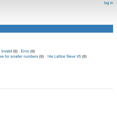
log in
·
Invalid
(0) ·
Error
(0)
eve for smaller numbers
(0) ·
16e Lattice Sieve V5
(0)