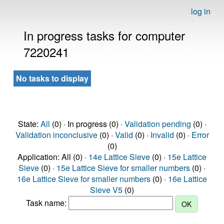
log in
In progress tasks for computer
7220241
No tasks to display
State:
All
(0) · In progress (0) ·
Validation pending
(0) ·
Validation inconclusive
(0) ·
Valid
(0) ·
Invalid
(0) ·
Error
(0)
Application: All (0) ·
14e Lattice Sieve
(0) ·
15e Lattice
Sieve
(0) ·
15e Lattice Sieve for smaller numbers
(0) ·
16e Lattice Sieve for smaller numbers
(0) ·
16e Lattice
Sieve V5
(0)
Task name: