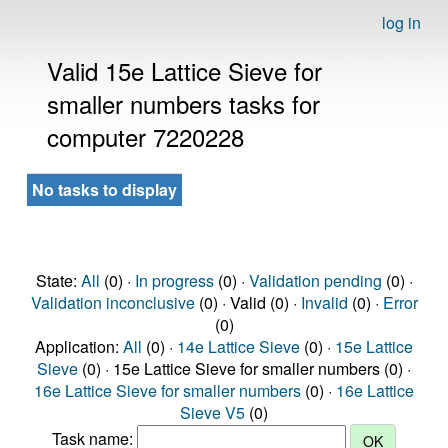
log in
Valid 15e Lattice Sieve for
smaller numbers tasks for
computer 7220228
No tasks to display
State:
All
(0) ·
In progress
(0) ·
Validation pending
(0) ·
Validation inconclusive
(0) · Valid (0) ·
Invalid
(0) ·
Error
(0)
Application:
All
(0) ·
14e Lattice Sieve
(0) ·
15e Lattice
Sieve
(0) · 15e Lattice Sieve for smaller numbers (0) ·
16e Lattice Sieve for smaller numbers
(0) ·
16e Lattice
Sieve V5
(0)
Task name: