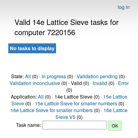
log in
Valid 14e Lattice Sieve tasks for
computer 7220156
No tasks to display
State:
All
(0) ·
In progress
(0) ·
Validation pending
(0) ·
Validation inconclusive
(0) · Valid (0) ·
Invalid
(0) ·
Error
(0)
Application:
All
(0) · 14e Lattice Sieve (0) ·
15e Lattice
Sieve
(0) ·
15e Lattice Sieve for smaller numbers
(0) ·
16e Lattice Sieve for smaller numbers
(0) ·
16e Lattice
Sieve V5
(0)
Task name: