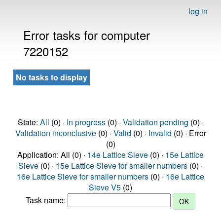
log in
Error tasks for computer
7220152
No tasks to display
State:
All
(0) ·
In progress
(0) ·
Validation pending
(0) ·
Validation inconclusive
(0) ·
Valid
(0) ·
Invalid
(0) · Error
(0)
Application: All (0) ·
14e Lattice Sieve
(0) ·
15e Lattice
Sieve
(0) ·
15e Lattice Sieve for smaller numbers
(0) ·
16e Lattice Sieve for smaller numbers
(0) ·
16e Lattice
Sieve V5
(0)
Task name: