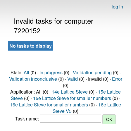
log in
Invalid tasks for computer
7220152
No tasks to display
State:
All
(0) ·
In progress
(0) ·
Validation pending
(0) ·
Validation inconclusive
(0) ·
Valid
(0) · Invalid (0) ·
Error
(0)
Application: All (0) ·
14e Lattice Sieve
(0) ·
15e Lattice
Sieve
(0) ·
15e Lattice Sieve for smaller numbers
(0) ·
16e Lattice Sieve for smaller numbers
(0) ·
16e Lattice
Sieve V5
(0)
Task name: