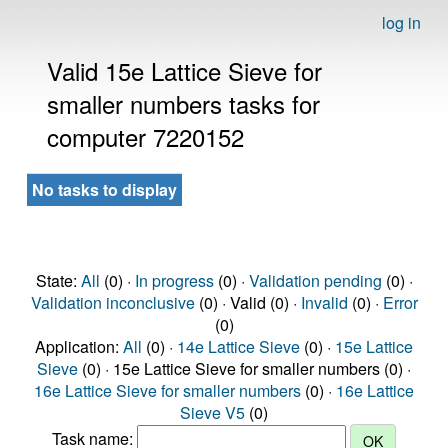
log in
Valid 15e Lattice Sieve for
smaller numbers tasks for
computer 7220152
No tasks to display
State:
All
(0) ·
In progress
(0) ·
Validation pending
(0) ·
Validation inconclusive
(0) · Valid (0) ·
Invalid
(0) ·
Error
(0)
Application:
All
(0) ·
14e Lattice Sieve
(0) ·
15e Lattice
Sieve
(0) · 15e Lattice Sieve for smaller numbers (0) ·
16e Lattice Sieve for smaller numbers
(0) ·
16e Lattice
Sieve V5
(0)
Task name: