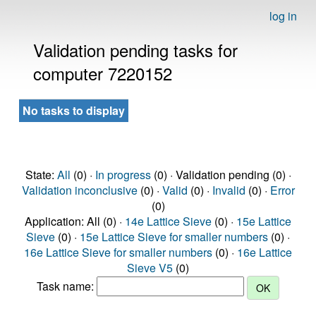
log in
Validation pending tasks for
computer 7220152
No tasks to display
State:
All
(0) ·
In progress
(0) · Validation pending (0) ·
Validation inconclusive
(0) ·
Valid
(0) ·
Invalid
(0) ·
Error
(0)
Application: All (0) ·
14e Lattice Sieve
(0) ·
15e Lattice
Sieve
(0) ·
15e Lattice Sieve for smaller numbers
(0) ·
16e Lattice Sieve for smaller numbers
(0) ·
16e Lattice
Sieve V5
(0)
Task name: