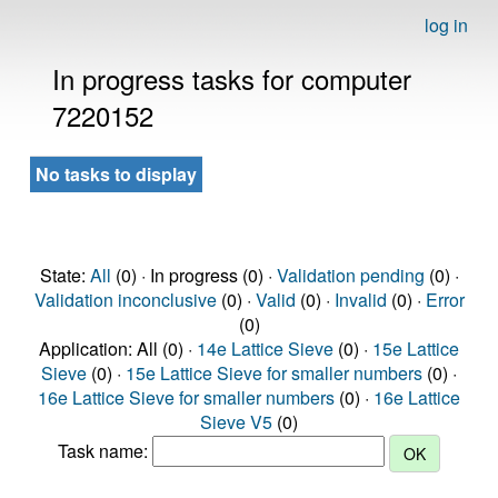
log in
In progress tasks for computer
7220152
No tasks to display
State:
All
(0) · In progress (0) ·
Validation pending
(0) ·
Validation inconclusive
(0) ·
Valid
(0) ·
Invalid
(0) ·
Error
(0)
Application: All (0) ·
14e Lattice Sieve
(0) ·
15e Lattice
Sieve
(0) ·
15e Lattice Sieve for smaller numbers
(0) ·
16e Lattice Sieve for smaller numbers
(0) ·
16e Lattice
Sieve V5
(0)
Task name: