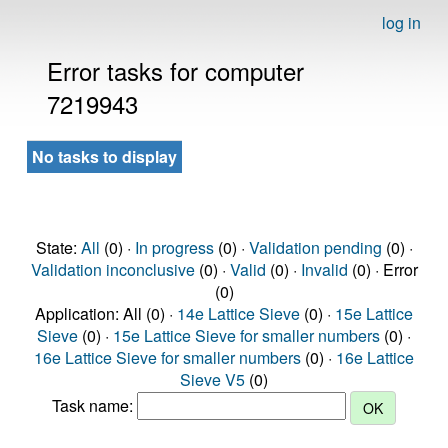
log in
Error tasks for computer
7219943
No tasks to display
State:
All
(0) ·
In progress
(0) ·
Validation pending
(0) ·
Validation inconclusive
(0) ·
Valid
(0) ·
Invalid
(0) · Error
(0)
Application: All (0) ·
14e Lattice Sieve
(0) ·
15e Lattice
Sieve
(0) ·
15e Lattice Sieve for smaller numbers
(0) ·
16e Lattice Sieve for smaller numbers
(0) ·
16e Lattice
Sieve V5
(0)
Task name: