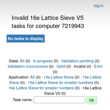
log in
Invalid 16e Lattice Sieve V5
tasks for computer 7219943
No tasks to display
State:
All
(0) ·
In progress
(0) ·
Validation pending
(0) ·
Validation inconclusive
(0) ·
Valid
(0) · Invalid (0) ·
Error
(0)
Application:
All
(0) ·
14e Lattice Sieve
(0) ·
15e Lattice
Sieve
(0) ·
15e Lattice Sieve for smaller numbers
(0) ·
16e Lattice Sieve for smaller numbers
(0) · 16e Lattice
Sieve V5 (0)
Task name: