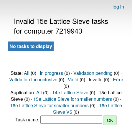
log in
Invalid 15e Lattice Sieve tasks
for computer 7219943
No tasks to display
State:
All
(0) ·
In progress
(0) ·
Validation pending
(0) ·
Validation inconclusive
(0) ·
Valid
(0) · Invalid (0) ·
Error
(0)
Application:
All
(0) ·
14e Lattice Sieve
(0) · 15e Lattice
Sieve (0) ·
15e Lattice Sieve for smaller numbers
(0) ·
16e Lattice Sieve for smaller numbers
(0) ·
16e Lattice
Sieve V5
(0)
Task name: