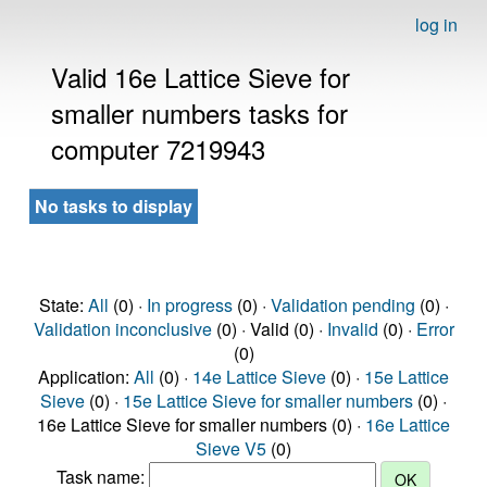
log in
Valid 16e Lattice Sieve for
smaller numbers tasks for
computer 7219943
No tasks to display
State:
All
(0) ·
In progress
(0) ·
Validation pending
(0) ·
Validation inconclusive
(0) · Valid (0) ·
Invalid
(0) ·
Error
(0)
Application:
All
(0) ·
14e Lattice Sieve
(0) ·
15e Lattice
Sieve
(0) ·
15e Lattice Sieve for smaller numbers
(0) ·
16e Lattice Sieve for smaller numbers (0) ·
16e Lattice
Sieve V5
(0)
Task name: