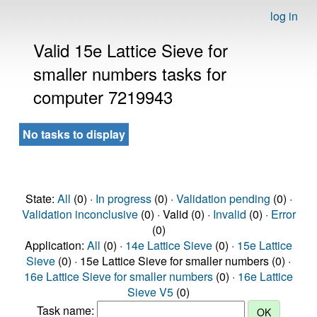
log in
Valid 15e Lattice Sieve for
smaller numbers tasks for
computer 7219943
No tasks to display
State:
All
(0) ·
In progress
(0) ·
Validation pending
(0) ·
Validation inconclusive
(0) · Valid (0) ·
Invalid
(0) ·
Error
(0)
Application:
All
(0) ·
14e Lattice Sieve
(0) ·
15e Lattice
Sieve
(0) · 15e Lattice Sieve for smaller numbers (0) ·
16e Lattice Sieve for smaller numbers
(0) ·
16e Lattice
Sieve V5
(0)
Task name: