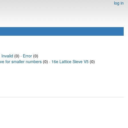
log in
·
Invalid
(0) ·
Error
(0)
eve for smaller numbers
(0) ·
16e Lattice Sieve V5
(0)