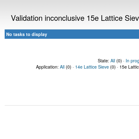
Validation inconclusive 15e Lattice Si
No tasks to display
State:
All
(0) ·
In pro
Application:
All
(0) ·
14e Lattice Sieve
(0) · 15e Latti