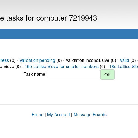
eve tasks for computer 7219943
gress
(0) ·
Validation pending
(0) · Validation inconclusive (0) ·
Valid
(0) 
ce Sieve (0) ·
15e Lattice Sieve for smaller numbers
(0) ·
16e Lattice Si
Task name:
Home
|
My Account
|
Message Boards