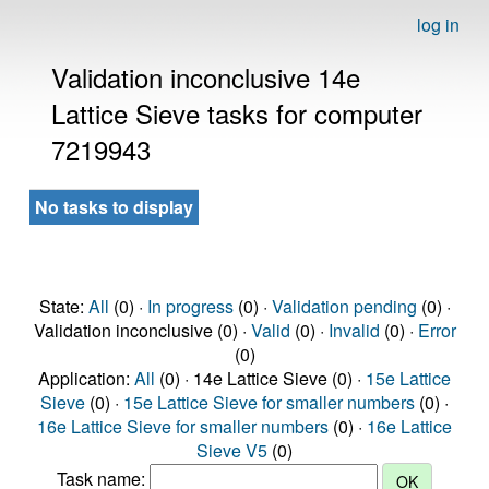
log in
Validation inconclusive 14e
Lattice Sieve tasks for computer
7219943
No tasks to display
State:
All
(0) ·
In progress
(0) ·
Validation pending
(0) ·
Validation inconclusive (0) ·
Valid
(0) ·
Invalid
(0) ·
Error
(0)
Application:
All
(0) · 14e Lattice Sieve (0) ·
15e Lattice
Sieve
(0) ·
15e Lattice Sieve for smaller numbers
(0) ·
16e Lattice Sieve for smaller numbers
(0) ·
16e Lattice
Sieve V5
(0)
Task name: