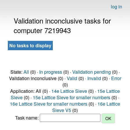
log in
Validation inconclusive tasks for
computer 7219943
No tasks to display
State:
All
(0) ·
In progress
(0) ·
Validation pending
(0) ·
Validation inconclusive (0) ·
Valid
(0) ·
Invalid
(0) ·
Error
(0)
Application: All (0) ·
14e Lattice Sieve
(0) ·
15e Lattice
Sieve
(0) ·
15e Lattice Sieve for smaller numbers
(0) ·
16e Lattice Sieve for smaller numbers
(0) ·
16e Lattice
Sieve V5
(0)
Task name: