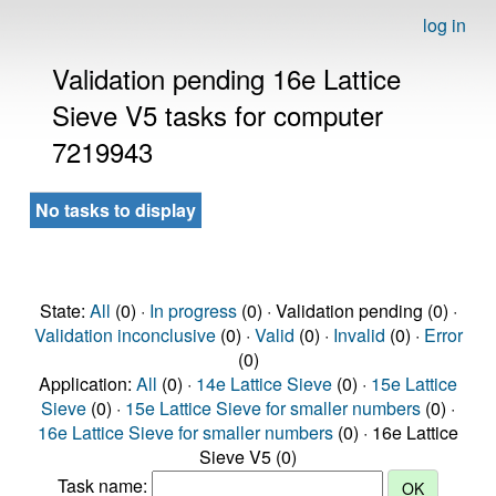
log in
Validation pending 16e Lattice
Sieve V5 tasks for computer
7219943
No tasks to display
State:
All
(0) ·
In progress
(0) · Validation pending (0) ·
Validation inconclusive
(0) ·
Valid
(0) ·
Invalid
(0) ·
Error
(0)
Application:
All
(0) ·
14e Lattice Sieve
(0) ·
15e Lattice
Sieve
(0) ·
15e Lattice Sieve for smaller numbers
(0) ·
16e Lattice Sieve for smaller numbers
(0) · 16e Lattice
Sieve V5 (0)
Task name: