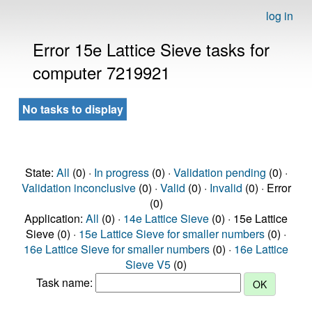
log in
Error 15e Lattice Sieve tasks for
computer 7219921
No tasks to display
State:
All
(0) ·
In progress
(0) ·
Validation pending
(0) ·
Validation inconclusive
(0) ·
Valid
(0) ·
Invalid
(0) · Error
(0)
Application:
All
(0) ·
14e Lattice Sieve
(0) · 15e Lattice
Sieve (0) ·
15e Lattice Sieve for smaller numbers
(0) ·
16e Lattice Sieve for smaller numbers
(0) ·
16e Lattice
Sieve V5
(0)
Task name: