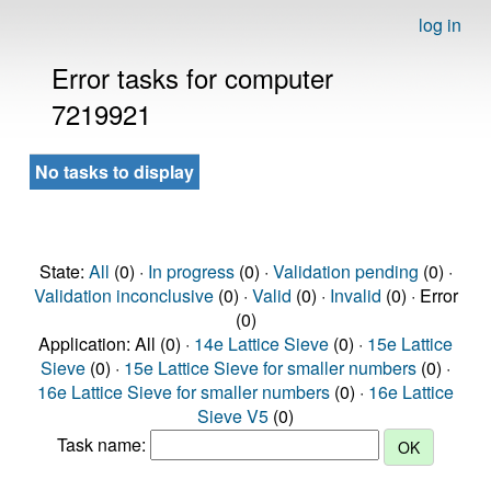
log in
Error tasks for computer
7219921
No tasks to display
State:
All
(0) ·
In progress
(0) ·
Validation pending
(0) ·
Validation inconclusive
(0) ·
Valid
(0) ·
Invalid
(0) · Error
(0)
Application: All (0) ·
14e Lattice Sieve
(0) ·
15e Lattice
Sieve
(0) ·
15e Lattice Sieve for smaller numbers
(0) ·
16e Lattice Sieve for smaller numbers
(0) ·
16e Lattice
Sieve V5
(0)
Task name: