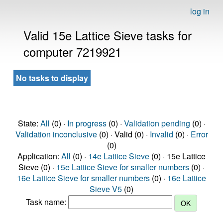
log in
Valid 15e Lattice Sieve tasks for
computer 7219921
No tasks to display
State:
All
(0) ·
In progress
(0) ·
Validation pending
(0) ·
Validation inconclusive
(0) · Valid (0) ·
Invalid
(0) ·
Error
(0)
Application:
All
(0) ·
14e Lattice Sieve
(0) · 15e Lattice
Sieve (0) ·
15e Lattice Sieve for smaller numbers
(0) ·
16e Lattice Sieve for smaller numbers
(0) ·
16e Lattice
Sieve V5
(0)
Task name: