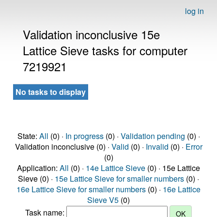
log in
Validation inconclusive 15e
Lattice Sieve tasks for computer
7219921
No tasks to display
State:
All
(0) ·
In progress
(0) ·
Validation pending
(0) ·
Validation inconclusive (0) ·
Valid
(0) ·
Invalid
(0) ·
Error
(0)
Application:
All
(0) ·
14e Lattice Sieve
(0) · 15e Lattice
Sieve (0) ·
15e Lattice Sieve for smaller numbers
(0) ·
16e Lattice Sieve for smaller numbers
(0) ·
16e Lattice
Sieve V5
(0)
Task name: