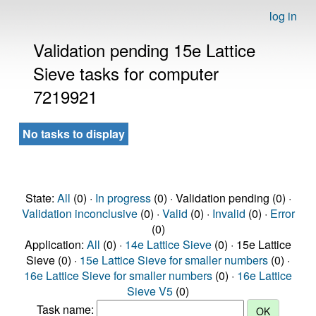
log in
Validation pending 15e Lattice
Sieve tasks for computer
7219921
No tasks to display
State:
All
(0) ·
In progress
(0) · Validation pending (0) ·
Validation inconclusive
(0) ·
Valid
(0) ·
Invalid
(0) ·
Error
(0)
Application:
All
(0) ·
14e Lattice Sieve
(0) · 15e Lattice
Sieve (0) ·
15e Lattice Sieve for smaller numbers
(0) ·
16e Lattice Sieve for smaller numbers
(0) ·
16e Lattice
Sieve V5
(0)
Task name: