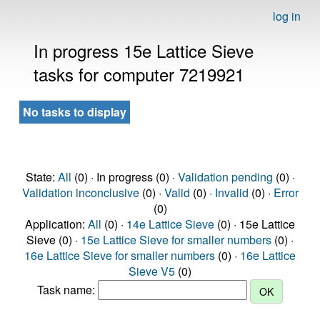
log in
In progress 15e Lattice Sieve
tasks for computer 7219921
No tasks to display
State:
All
(0) · In progress (0) ·
Validation pending
(0) ·
Validation inconclusive
(0) ·
Valid
(0) ·
Invalid
(0) ·
Error
(0)
Application:
All
(0) ·
14e Lattice Sieve
(0) · 15e Lattice
Sieve (0) ·
15e Lattice Sieve for smaller numbers
(0) ·
16e Lattice Sieve for smaller numbers
(0) ·
16e Lattice
Sieve V5
(0)
Task name: