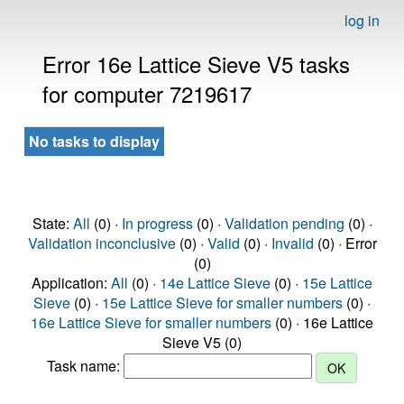
log in
Error 16e Lattice Sieve V5 tasks
for computer 7219617
No tasks to display
State:
All
(0) ·
In progress
(0) ·
Validation pending
(0) ·
Validation inconclusive
(0) ·
Valid
(0) ·
Invalid
(0) · Error
(0)
Application:
All
(0) ·
14e Lattice Sieve
(0) ·
15e Lattice
Sieve
(0) ·
15e Lattice Sieve for smaller numbers
(0) ·
16e Lattice Sieve for smaller numbers
(0) · 16e Lattice
Sieve V5 (0)
Task name: