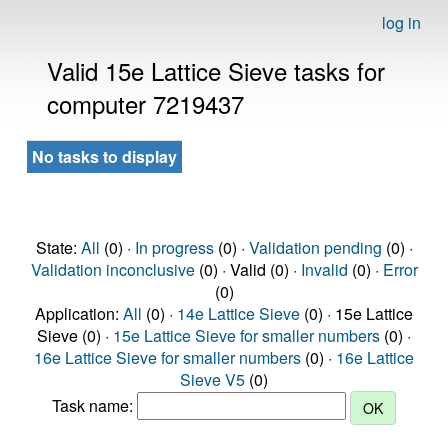
log in
Valid 15e Lattice Sieve tasks for
computer 7219437
No tasks to display
State:
All
(0) ·
In progress
(0) ·
Validation pending
(0) ·
Validation inconclusive
(0) · Valid (0) ·
Invalid
(0) ·
Error
(0)
Application:
All
(0) ·
14e Lattice Sieve
(0) · 15e Lattice
Sieve (0) ·
15e Lattice Sieve for smaller numbers
(0) ·
16e Lattice Sieve for smaller numbers
(0) ·
16e Lattice
Sieve V5
(0)
Task name: