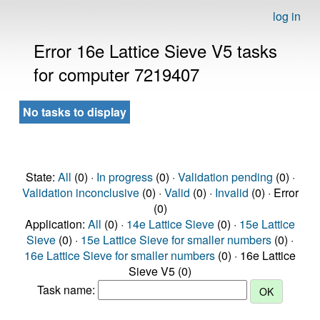
log in
Error 16e Lattice Sieve V5 tasks
for computer 7219407
No tasks to display
State:
All
(0) ·
In progress
(0) ·
Validation pending
(0) ·
Validation inconclusive
(0) ·
Valid
(0) ·
Invalid
(0) · Error
(0)
Application:
All
(0) ·
14e Lattice Sieve
(0) ·
15e Lattice
Sieve
(0) ·
15e Lattice Sieve for smaller numbers
(0) ·
16e Lattice Sieve for smaller numbers
(0) · 16e Lattice
Sieve V5 (0)
Task name: