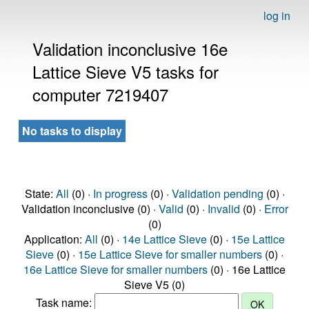
log in
Validation inconclusive 16e
Lattice Sieve V5 tasks for
computer 7219407
No tasks to display
State:
All
(0) ·
In progress
(0) ·
Validation pending
(0) ·
Validation inconclusive (0) ·
Valid
(0) ·
Invalid
(0) ·
Error
(0)
Application:
All
(0) ·
14e Lattice Sieve
(0) ·
15e Lattice
Sieve
(0) ·
15e Lattice Sieve for smaller numbers
(0) ·
16e Lattice Sieve for smaller numbers
(0) · 16e Lattice
Sieve V5 (0)
Task name: