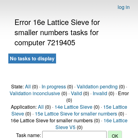
log in
Error 16e Lattice Sieve for
smaller numbers tasks for
computer 7219405
No tasks to display
State:
All
(0) ·
In progress
(0) ·
Validation pending
(0) ·
Validation inconclusive
(0) ·
Valid
(0) ·
Invalid
(0) · Error
(0)
Application:
All
(0) ·
14e Lattice Sieve
(0) ·
15e Lattice
Sieve
(0) ·
15e Lattice Sieve for smaller numbers
(0) ·
16e Lattice Sieve for smaller numbers (0) ·
16e Lattice
Sieve V5
(0)
Task name: