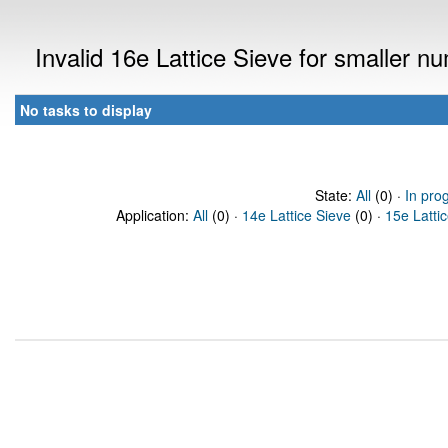
Invalid 16e Lattice Sieve for smaller 
No tasks to display
State:
All
(0) ·
In pro
Application:
All
(0) ·
14e Lattice Sieve
(0) ·
15e Latti