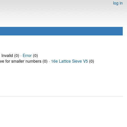
log in
 Invalid (0) ·
Error
(0)
eve for smaller numbers (0) ·
16e Lattice Sieve V5
(0)