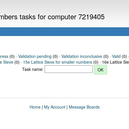
numbers tasks for computer 7219405
gress
(0) ·
Validation pending
(0) ·
Validation inconclusive
(0) ·
Valid
(0) ·
ce Sieve
(0) ·
15e Lattice Sieve for smaller numbers
(0) · 16e Lattice Si
Task name:
Home
|
My Account
|
Message Boards