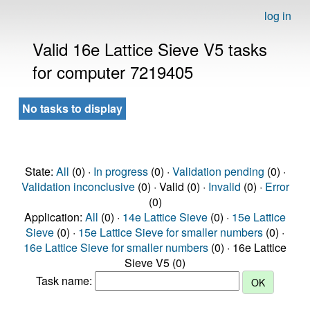
log in
Valid 16e Lattice Sieve V5 tasks
for computer 7219405
No tasks to display
State:
All
(0) ·
In progress
(0) ·
Validation pending
(0) ·
Validation inconclusive
(0) · Valid (0) ·
Invalid
(0) ·
Error
(0)
Application:
All
(0) ·
14e Lattice Sieve
(0) ·
15e Lattice
Sieve
(0) ·
15e Lattice Sieve for smaller numbers
(0) ·
16e Lattice Sieve for smaller numbers
(0) · 16e Lattice
Sieve V5 (0)
Task name: