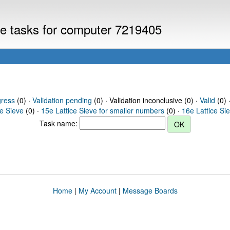
eve tasks for computer 7219405
gress
(0) ·
Validation pending
(0) · Validation inconclusive (0) ·
Valid
(0) 
ce Sieve
(0) ·
15e Lattice Sieve for smaller numbers
(0) ·
16e Lattice Si
Task name:
Home
|
My Account
|
Message Boards