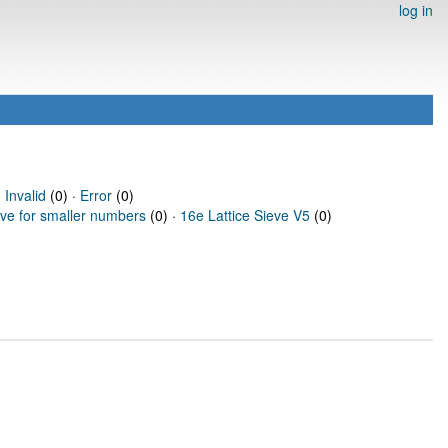
log in
·
Invalid
(0) ·
Error
(0)
eve for smaller numbers
(0) ·
16e Lattice Sieve V5
(0)