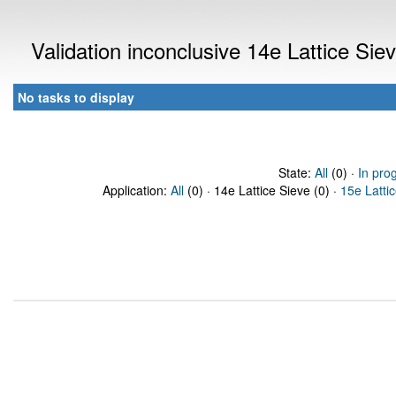
Validation inconclusive 14e Lattice Si
No tasks to display
State:
All
(0) ·
In pro
Application:
All
(0) · 14e Lattice Sieve (0) ·
15e Latti