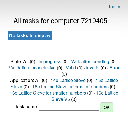
log in
All tasks for computer 7219405
No tasks to display
State: All (0) ·
In progress
(0) ·
Validation pending
(0) ·
Validation inconclusive
(0) ·
Valid
(0) ·
Invalid
(0) ·
Error
(0)
Application: All (0) ·
14e Lattice Sieve
(0) ·
15e Lattice
Sieve
(0) ·
15e Lattice Sieve for smaller numbers
(0) ·
16e Lattice Sieve for smaller numbers
(0) ·
16e Lattice
Sieve V5
(0)
Task name: