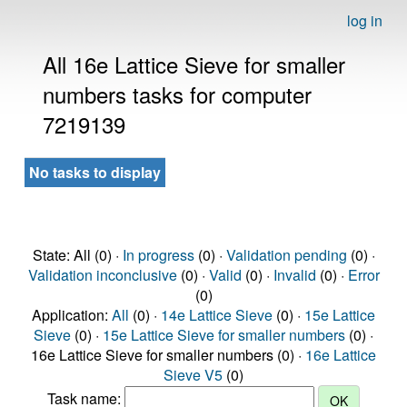
log in
All 16e Lattice Sieve for smaller
numbers tasks for computer
7219139
No tasks to display
State: All (0) ·
In progress
(0) ·
Validation pending
(0) ·
Validation inconclusive
(0) ·
Valid
(0) ·
Invalid
(0) ·
Error
(0)
Application:
All
(0) ·
14e Lattice Sieve
(0) ·
15e Lattice
Sieve
(0) ·
15e Lattice Sieve for smaller numbers
(0) ·
16e Lattice Sieve for smaller numbers (0) ·
16e Lattice
Sieve V5
(0)
Task name: