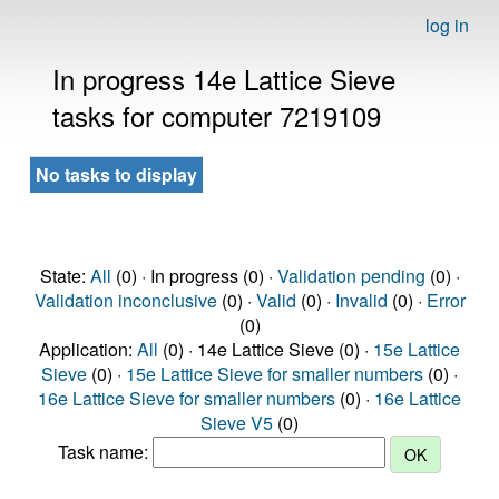
log in
In progress 14e Lattice Sieve
tasks for computer 7219109
No tasks to display
State:
All
(0) · In progress (0) ·
Validation pending
(0) ·
Validation inconclusive
(0) ·
Valid
(0) ·
Invalid
(0) ·
Error
(0)
Application:
All
(0) · 14e Lattice Sieve (0) ·
15e Lattice
Sieve
(0) ·
15e Lattice Sieve for smaller numbers
(0) ·
16e Lattice Sieve for smaller numbers
(0) ·
16e Lattice
Sieve V5
(0)
Task name: