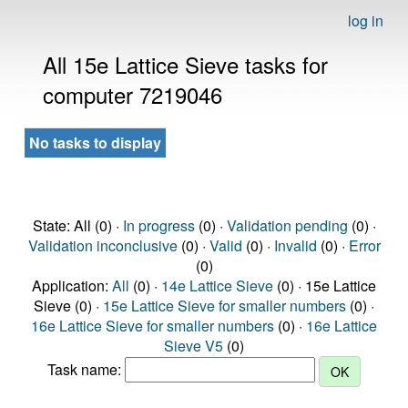
log in
All 15e Lattice Sieve tasks for
computer 7219046
No tasks to display
State: All (0) ·
In progress
(0) ·
Validation pending
(0) ·
Validation inconclusive
(0) ·
Valid
(0) ·
Invalid
(0) ·
Error
(0)
Application:
All
(0) ·
14e Lattice Sieve
(0) · 15e Lattice
Sieve (0) ·
15e Lattice Sieve for smaller numbers
(0) ·
16e Lattice Sieve for smaller numbers
(0) ·
16e Lattice
Sieve V5
(0)
Task name: