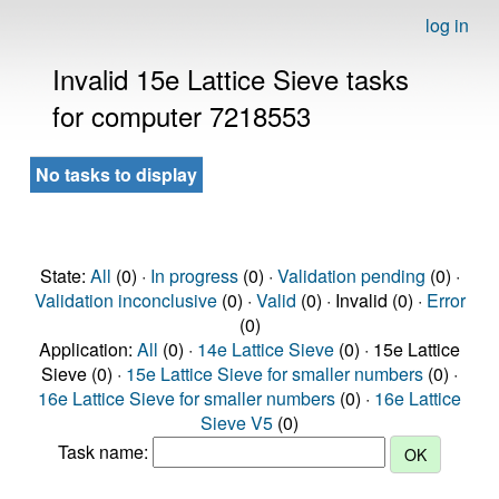
log in
Invalid 15e Lattice Sieve tasks
for computer 7218553
No tasks to display
State:
All
(0) ·
In progress
(0) ·
Validation pending
(0) ·
Validation inconclusive
(0) ·
Valid
(0) · Invalid (0) ·
Error
(0)
Application:
All
(0) ·
14e Lattice Sieve
(0) · 15e Lattice
Sieve (0) ·
15e Lattice Sieve for smaller numbers
(0) ·
16e Lattice Sieve for smaller numbers
(0) ·
16e Lattice
Sieve V5
(0)
Task name: