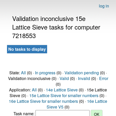
log in
Validation inconclusive 15e
Lattice Sieve tasks for computer
7218553
No tasks to display
State:
All
(0) ·
In progress
(0) ·
Validation pending
(0) ·
Validation inconclusive (0) ·
Valid
(0) ·
Invalid
(0) ·
Error
(0)
Application:
All
(0) ·
14e Lattice Sieve
(0) · 15e Lattice
Sieve (0) ·
15e Lattice Sieve for smaller numbers
(0) ·
16e Lattice Sieve for smaller numbers
(0) ·
16e Lattice
Sieve V5
(0)
Task name: