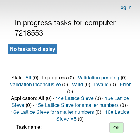
log in
In progress tasks for computer
7218553
No tasks to display
State:
All
(0) · In progress (0) ·
Validation pending
(0) ·
Validation inconclusive
(0) ·
Valid
(0) ·
Invalid
(0) ·
Error
(0)
Application: All (0) ·
14e Lattice Sieve
(0) ·
15e Lattice
Sieve
(0) ·
15e Lattice Sieve for smaller numbers
(0) ·
16e Lattice Sieve for smaller numbers
(0) ·
16e Lattice
Sieve V5
(0)
Task name: