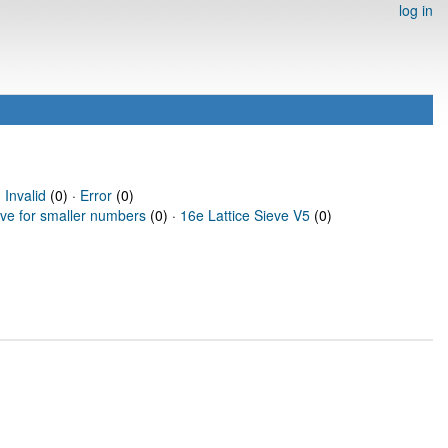
log in
·
Invalid
(0) ·
Error
(0)
eve for smaller numbers
(0) ·
16e Lattice Sieve V5
(0)