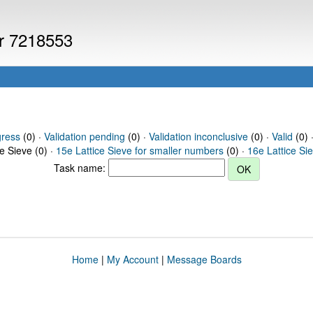
er 7218553
gress
(0) ·
Validation pending
(0) ·
Validation inconclusive
(0) ·
Valid
(0) 
ce Sieve (0) ·
15e Lattice Sieve for smaller numbers
(0) ·
16e Lattice Si
Task name:
Home
|
My Account
|
Message Boards