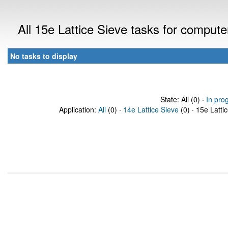
All 15e Lattice Sieve tasks for comput
No tasks to display
State: All (0) ·
In pro
Application:
All
(0) ·
14e Lattice Sieve
(0) · 15e Latti