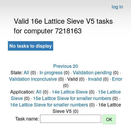
log in
Valid 16e Lattice Sieve V5 tasks
for computer 7218163
No tasks to display
Previous 20
State:
All
(0) ·
In progress
(0) ·
Validation pending
(0) ·
Validation inconclusive
(0) · Valid (0) ·
Invalid
(0) ·
Error
(0)
Application:
All
(0) ·
14e Lattice Sieve
(0) ·
15e Lattice
Sieve
(0) ·
15e Lattice Sieve for smaller numbers
(0) ·
16e Lattice Sieve for smaller numbers
(0) · 16e Lattice
Sieve V5 (0)
Task name: