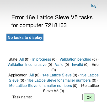
log in
Error 16e Lattice Sieve V5 tasks
for computer 7218163
No tasks to display
State:
All
(0) ·
In progress
(0) ·
Validation pending
(0) ·
Validation inconclusive
(0) ·
Valid
(0) ·
Invalid
(0) · Error
(0)
Application:
All
(0) ·
14e Lattice Sieve
(0) ·
15e Lattice
Sieve
(0) ·
15e Lattice Sieve for smaller numbers
(0) ·
16e Lattice Sieve for smaller numbers
(0) · 16e Lattice
Sieve V5 (0)
Task name: