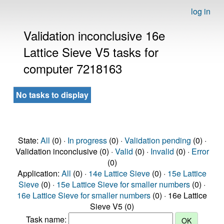
log in
Validation inconclusive 16e
Lattice Sieve V5 tasks for
computer 7218163
No tasks to display
State:
All
(0) ·
In progress
(0) ·
Validation pending
(0) ·
Validation inconclusive (0) ·
Valid
(0) ·
Invalid
(0) ·
Error
(0)
Application:
All
(0) ·
14e Lattice Sieve
(0) ·
15e Lattice
Sieve
(0) ·
15e Lattice Sieve for smaller numbers
(0) ·
16e Lattice Sieve for smaller numbers
(0) · 16e Lattice
Sieve V5 (0)
Task name: