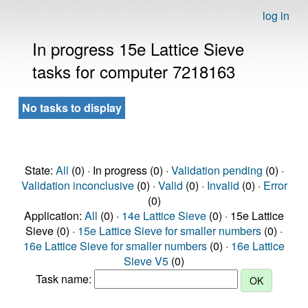
log in
In progress 15e Lattice Sieve
tasks for computer 7218163
No tasks to display
State:
All
(0) · In progress (0) ·
Validation pending
(0) ·
Validation inconclusive
(0) ·
Valid
(0) ·
Invalid
(0) ·
Error
(0)
Application:
All
(0) ·
14e Lattice Sieve
(0) · 15e Lattice
Sieve (0) ·
15e Lattice Sieve for smaller numbers
(0) ·
16e Lattice Sieve for smaller numbers
(0) ·
16e Lattice
Sieve V5
(0)
Task name: